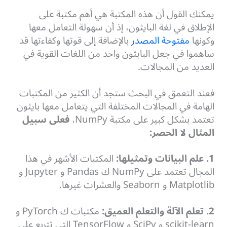
يمكنك القول أن هذه المكتبة هي أهم مكتبة على
الإطلاق في لغة البايثون، إذ أن سهولة التعامل معها
وكونها
مفتوحة المصدر
بالإضافة إلى قوتها وكفاءتها قد
ساهموا في جعل البايثون واحد من اللغات القوية في
العديد من المجالات.
فعند التعمق في البحث ستجد أن الكثير من المكتبات
الهامة في المجالات المختلفة التي يتعامل معها بايثون
تعتمد بشكل كبير على مكتبة NumPy،
فعلى سبيل
المثال لا الحصر:
1. علم البيانات وتمثيلها:
المكتبات الأشهر في هذا
المجال تعتمد على NumPy ك Pandas و Jupyter و
Matplotlib و Seaborn والعشرات غيرها.
2. تعلم الآلة والتعلم العميق:
مكتبات ك PyTorch و
scikit-learn و SciPy و TensorFlow التي تتربع على