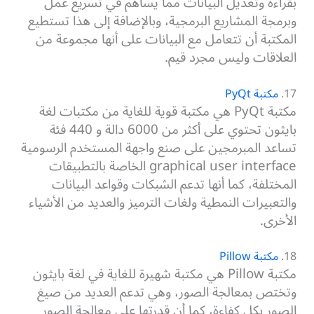
بقراءة وتعديل البيانات مما يساهم في تسريع عمل
وبرمجة المشاريع البرمجية، وبالإضافة إلى هذا تستطيع
المكتبة أن تتعامل مع البيانات على أنها مجموعة من
العلاقات وليس مجرد قيم.
17.
مكتبة PyQt
مكتبة PyQt هي مكتبة قوية للغاية من مكتبات لغة
بايثون تحتوي على أكثر من 6000 دالة و 440 فئة
تساعد المبرمجين على صنع واجهة المستخدم الرسومية
graphical user interface الخاصة بالتطبيقات
المختلفة، كما أنها تدعم الشبكات وقواعد البيانات
والتعبيرات النمطية ولغات الترميز والعديد من الأشياء
الأخرى.
18.
مكتبة Pillow
مكتبة Pillow هي مكتبة شهيرة للغاية في لغة بايثون
وتختص بمعالجة الصور، وهي تدعم العديد من صيغ
الصور بكل كفاءة، كما أن قدرتها على معالجة الصور