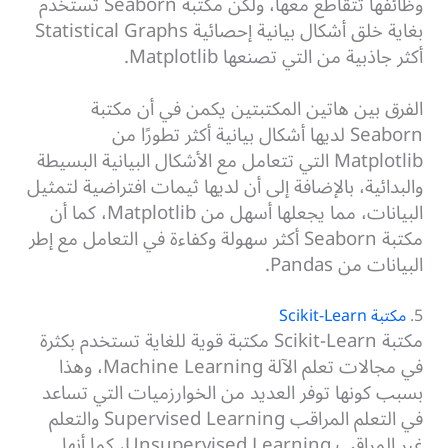
وظائفها تتقاطع معها، ولكن مكتبة Seaborn تستخدم
بغاية خلق أشكال بيانية إحصائية Statistical Graphs
أكثر جاذبية من التي تصنعها Matplotlib.
الفرق بين هاتين المكتبتين يكمن في أن مكتبة
Seaborn لديها أشكال بيانية أكثر تطورًا من
Matplotlib التي تتعامل مع الأشكال البيانية البسيطة
والبدائية، بالإضافة إلى أن لديها ثيمات افتراضية لتمثيل
البيانات، مما يجعلها أسهل من Matplotlib، كما أن
مكتبة Seaborn أكثر سهولة وكفاءة في التعامل مع إطر
البيانات من Pandas.
5.
مكتبة Scikit-Learn
مكتبة Scikit-Learn مكتبة قوية للغاية تستخدم بكثرة
في مجالات تعلم الآلة Machine Learning، وهذا
بسبب كونها توفر العديد من الخوارزميات التي تساعد
في التعلم المراقب Supervised Learning والتعلم
غير المراقب Unsupervised Learning، كما أنها