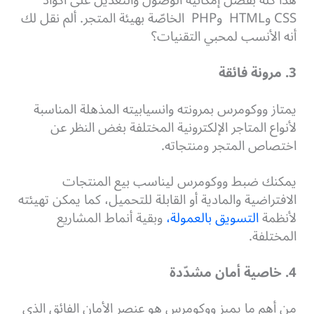
هذا كله بفضل إمكانية الوصول والتعديل على أكواد
CSS وHTML وPHP الخاصّة بهيئة المتجر. ألم نقل لك
أنه الأنسب لمحبي التقنيات؟
3. مرونة فائقة
يمتاز ووكومرس بمرونته وانسيابيته المذهلة المناسبة
لأنواع المتاجر الإلكترونية المختلفة بغض النظر عن
اختصاص المتجر ومنتجاته.
يمكنك ضبط ووكومرس ليناسب بيع المنتجات
الافتراضية والمادية أو القابلة للتحميل، كما يمكن تهيئته
لأنظمة
التسويق بالعمولة،
وبقية أنماط المشاريع
المختلفة.
4. خاصية أمان مشدّدة
من أهم ما يميز ووكومرس هو عنصر الأمان الفائق الذي