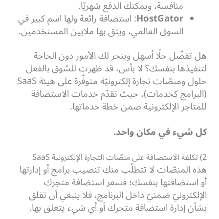
منافسة، ويمكنك الدفع شهريًا.
HostGator
: استضافة رائعة ولها اسم كبير في
السوق العالمي، ويثق بها ملايين المستخدمين.
هل تفضّل حلًا أسهل وينجز لك الأمور دون الحاجة
لتنفيذها بنفسك؟
لا بأس، قد ظهرت للسّوق بالفعل
حلول ومنصّات تجارة إلكترونيّة متوفّرة على هيئة SaaS
(البرامج كخدمات)، حيث تقدّم خدمات الاستضافة
للمتاجر الإلكترونية ضمن خطة خدماتها.
كل شيء في مكان واحد.
2) تكلفة الاستضافة على منصّات التجارة الإلكترونية SaaS
هذه المنصّات لا تتطلّب منك تنصيب برامج أو إدارتها
أو استضافتها بنفسك؛ فسعر استضافة متجرك
الإلكترونيّ ضمنيّ داخل البرنامج، فلا ينبغي أن تقلق
بشأن إدارة استضافة متجرك أو أي شيء يتعلق بها.