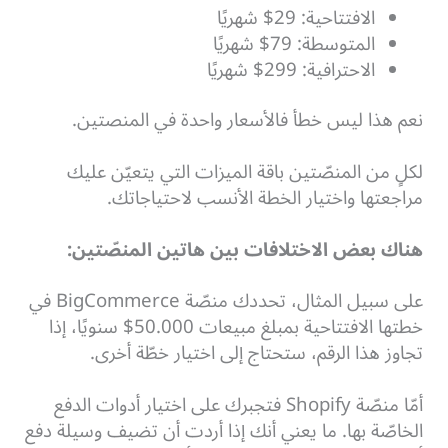
الافتتاحية: 29$ شهريًا
المتوسطة: 79$ شهريًا
الاحترافية: 299$ شهريًا
نعم هذا ليس خطأ فالأسعار واحدة في المنصتين.
لكلٍ من المنصّتين باقة الميزات التي يتعيّن عليك
مراجعتها واختيار الخطة الأنسب لاحتياجاتك.
هناك بعض الاختلافات بين هاتين المنصّتين:
على سبيل المثال، تحددك منصّة BigCommerce في
خطتها الافتتاحية بمبلغ مبيعات 50.000$ سنويًا، إذا
تجاوز هذا الرقم، ستحتاج إلى اختيار خطّة أخرى.
أمّا منصّة Shopify فتجبرك على اختيار أدوات الدفع
الخاصّة بها. ما يعني أنك إذا أردت أن تضيف وسيلة دفع