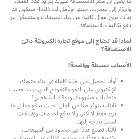
ما يعني أن سعر الاستضافة سيزيد بتزايد عدد العملاء
والزوّار إلى متجرك، حينها -ونأمل لك ذلك!- ستكون قد
بدأت بربح أموال كافية من وراء المبيعات وستتمكّن من
دفع تكاليف الاستضافة.
لماذا قد تحتاج إلى موقع تجارة إلكترونيّة ذاتيّ
الاستضافة؟
الأسباب بسيطة وواضحة؛
أولًا، تحصل على حرّية كاملة في بناء متجرك
الإلكتروني على النحو والنموذج الذي تريده حسب
متطلّبات مشروعك وذوقك الشخصي!
ثانيًا، ستوفّر طنًا من المال!
حيث تدفع مقابل ما
تريد فقط لا أكثر، ولا تدفع لخدمات وإضافات
لست بحاجة إليها.
ثالثًا، تصنع عددًا غير محدود من المبيعات،
وتضيف عددًا غير محدود كذلك من المنتجات،