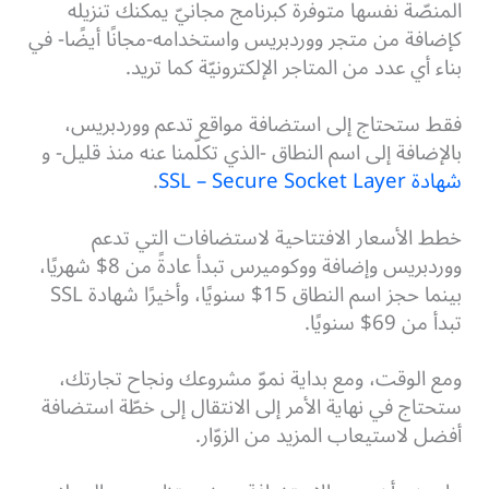
المنصّة نفسها متوفّرة كبرنامج مجانيّ يمكنك تنزيله
كإضافة من متجر ووردبريس واستخدامه-مجانًا أيضًا- في
بناء أي عدد من المتاجر الإلكترونيّة كما تريد.
فقط ستحتاج إلى استضافة مواقع تدعم ووردبريس،
بالإضافة إلى اسم النطاق -الذي تكلّمنا عنه منذ قليل- و
شهادة SSL – Secure Socket Layer
.
خطط الأسعار الافتتاحية لاستضافات التي تدعم
ووردبريس وإضافة ووكوميرس تبدأ عادةً من 8$ شهريًا،
بينما حجز اسم النطاق 15$ سنويًا، وأخيرًا شهادة SSL
تبدأ من 69$ سنويًا.
ومع الوقت، ومع بداية نموّ مشروعك ونجاح تجارتك،
ستحتاج في نهاية الأمر إلى الانتقال إلى خطّة استضافة
أفضل لاستيعاب المزيد من الزوّار.