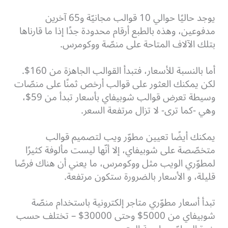
يوجد حاليًا حوالي 10 قوالب مجانيّة و65 آخرين
مدفوعين، وهذه بالطبع أرقام محدودة جدًا إذا ما قارناها
بتلك الآلاف المتاحة على منصّة ووكومرس.
أما بالنسبة للأسعار، فتبدأ القوالب الجاهزة من 160$.
لكن يمكنك العثور على قوالب أرخص ثمنًا على منصّات
وسيطة تعرض قوالب شوبيفاي بأسعار تبدأ من 59$،
وهي -كما ترى- لا تزال مرتفعة السعر.
يمكنك أيضًا تعيين مطوّر ويب لتصميم قوالب
متخصّصة على شوبيفاي، إلا أنّها ليست مألوفة كثيرًا
لمطوّري الويب مثل ووكومرس، ما يعني أن هناك فرصًا
قليلة، و الأسعار بالضرورة ستكون مرتفعة.
تبدأ أسعار مطوّري متاجر إلكترونية باستخدام منصّة
شوبيفاي من 5000$ وحتى 30000$ – تختلف حسب