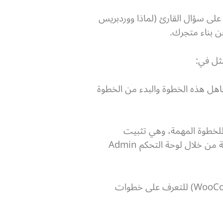
ني على WordPress، وإنما خصصناه لنجيب على سؤال القارئ (لماذا ووردبريس
ن بناء متجرك.
ثل في:
هل هذه الخطوة والبدء من الخطوة
للخطوة المهمة، وهي تثبيت
الإضافة المسؤولة عن تحويل الموقع إلى متجر إلكتروني متكامل، وتستطيع الوصول إلى هذه الإضافة من خلال لوحة التحكم Admin
ويمكنك الاستعانة بـ (WooCommerce Wizard) للتعرف على خطوات