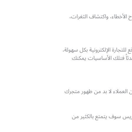
 الأخطاء، واكتشاف الثغرات،
اق مع فريق من المبرمجين يمكّنك WordPress من إنشاء موقع للتجارة الإلكترونية بكل سهولة،
دئاً فتلك الأساسيات يمكنك
 العملاء لا بد من ظهور متجرك
ى ووردبريس سوف يتمتع بالكثير من