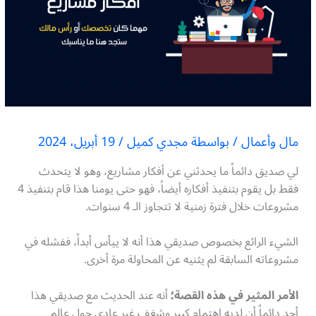
مال وأعمال
/ بواسطة
مجدي كميل
/
19 أبريل، 2024
لي صديق دائماً ما يحدثني عن أفكار مشاريع، وهو لا يتحدث
فقط بل يقوم بتنفيذ أفكاره أيضاً، فهو حتى يومنا هذا قام بتنفيذ 4
مشروعات خلال فترة زمنية لا تتجاوز الـ 4 سنوات.
الشيء الرائع بخصوص صديقي هذا أنه لا ييأس أبداً، ففشله في
مشروعاته السابقة لم يثنيه عن المحاولة مرة أخرى.
الأمر المثير في هذه القصة؛
أنه عند الحديث مع صديقي هذا
أجد دائماً أن لديه اهتمام كبير وشغف غير عادي حول عالم