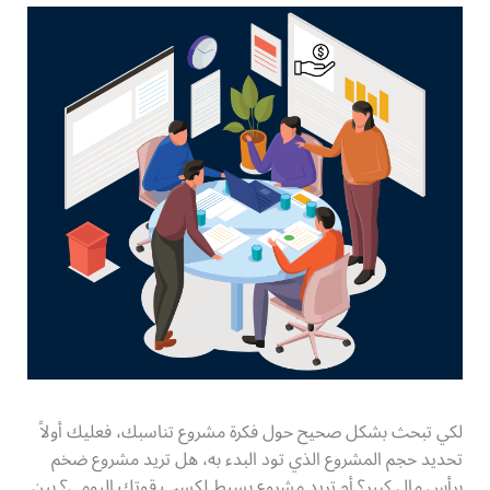
لكي تبحث بشكل صحيح حول فكرة مشروع تناسبك، فعليك أولاً
تحديد حجم المشروع الذي تود البدء به، هل تريد مشروع ضخم
برأس مال كبير؟ أم تريد مشروع بسيط لكسب قوتك اليومي؟ بين