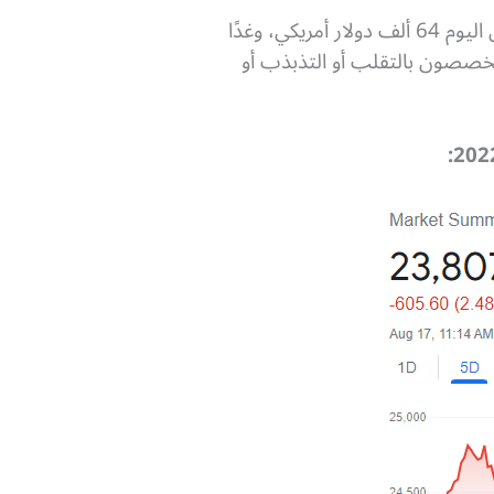
لهذا السبب هي تتميز بكون أسعارها متذبذبة للغاية، حيث من الممكن مثلاً أن يكون سعر البيتكوين اليوم 64 ألف دولار أمريكي، وغدًا
 ما يعرفه المتخصصون بالتقلب أو التذبذب أو