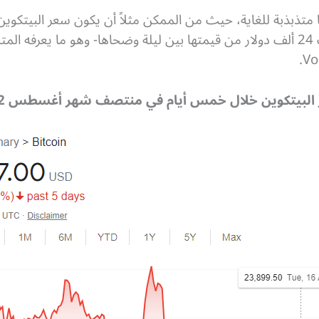
يكون بـ 40 ألف فقط -أي أنها فقدت 24 ألف دولار من قيمتها بين ليلة وضحاها- وهو
لبيتكوين خلال خمس أيام في منتصف شهر أغسطس 2022: